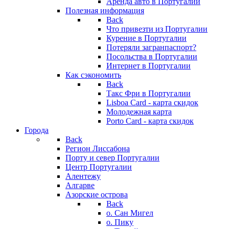
Аренда авто в Португалии
Полезная информация
Back
Что привезти из Португалии
Курение в Португалии
Потеряли загранпаспорт?
Посольства в Португалии
Интернет в Португалии
Как сэкономить
Back
Такс Фри в Португалии
Lisboa Card - карта скидок
Молодежная карта
Porto Card - карта скидок
Города
Back
Регион Лиссабона
Порту и север Португалии
Центр Португалии
Алентежу
Алгарве
Азорские острова
Back
о. Сан Мигел
о. Пику