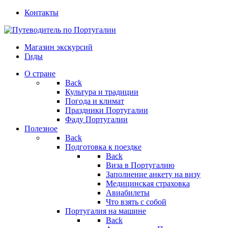
Контакты
Магазин экскурсий
Гиды
О стране
Back
Культура и традиции
Погода и климат
Праздники Португалии
Фаду Португалии
Полезное
Back
Подготовка к поездке
Back
Виза в Португалию
Заполнение анкету на визу
Медицинская страховка
Авиабилеты
Что взять с собой
Португалия на машине
Back