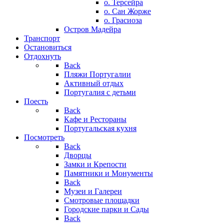
о. Терсейра
о. Сан Жорже
о. Грасиоза
Остров Мадейра
Транспорт
Остановиться
Отдохнуть
Back
Пляжи Португалии
Активный отдых
Португалия с детьми
Поесть
Back
Кафе и Рестораны
Португальская кухня
Посмотреть
Back
Дворцы
Замки и Крепости
Памятники и Монументы
Back
Музеи и Галереи
Смотровые площадки
Городские парки и Сады
Back