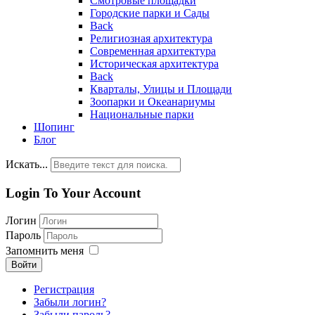
Смотровые площадки
Городские парки и Сады
Back
Религиозная архитектура
Современная архитектура
Историческая архитектура
Back
Кварталы, Улицы и Площади
Зоопарки и Океанариумы
Национальные парки
Шопинг
Блог
Искать...
Login To Your Account
Логин
Пароль
Запомнить меня
Войти
Регистрация
Забыли логин?
Забыли пароль?