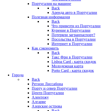
Португалия на машине
Back
Аренда авто в Португалии
Полезная информация
Back
Что привезти из Португалии
Курение в Португалии
Потеряли загранпаспорт?
Посольства в Португалии
Интернет в Португалии
Как сэкономить
Back
Такс Фри в Португалии
Lisboa Card - карта скидок
Молодежная карта
Porto Card - карта скидок
Города
Back
Регион Лиссабона
Порту и север Португалии
Центр Португалии
Алентежу
Алгарве
Азорские острова
Back