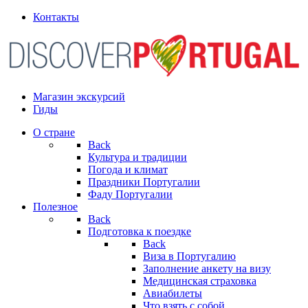
Контакты
Магазин экскурсий
Гиды
О стране
Back
Культура и традиции
Погода и климат
Праздники Португалии
Фаду Португалии
Полезное
Back
Подготовка к поездке
Back
Виза в Португалию
Заполнение анкету на визу
Медицинская страховка
Авиабилеты
Что взять с собой