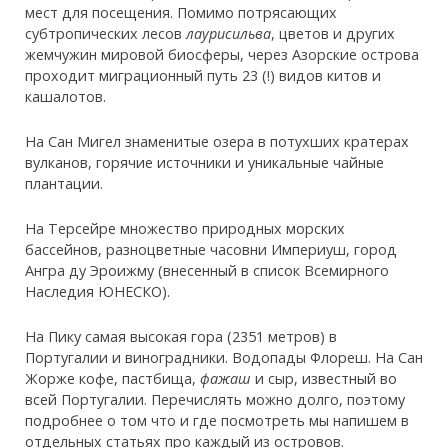
мест для посещения. Помимо потрясающих
субтропических лесов
лаурисильва
, цветов и других
жемчужин мировой биосферы, через Азорские острова
проходит миграционный путь 23 (!) видов китов и
кашалотов.
На Сан Мигел знаменитые озера в потухших кратерах
вулканов, горячие источники и уникальные чайные
плантации.
На Терсейре множество природных морских
бассейнов, разноцветные часовни Империуш, город
Ангра ду Эроижму (внесенный в список Всемирного
Наследия ЮНЕСКО).
На Пику самая высокая гора (2351 метров) в
Португалии и виноградники. Водопады Флореш. На Сан
Жорже кофе, пастбища,
фажаш
и сыр, известный во
всей Португалии. Перечислять можно долго, поэтому
подробнее о том что и где посмотреть мы напишем в
отдельных статьях про каждый из островов.