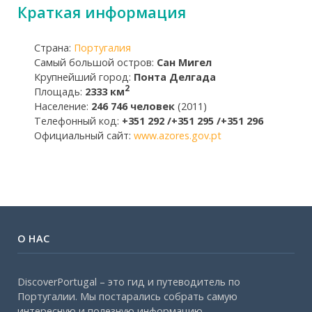
Краткая информация
Страна:
Португалия
Самый большой остров:
Сан Мигел
Крупнейший город:
Понта Делгада
2
Площадь:
2333 км
Население:
246 746 человек
(2011)
Телефонный код:
+351 292 /+351 295 /+351 296
Официальный сайт:
www.azores.gov.pt
О НАС
DiscoverPortugal – это гид и путеводитель по
Португалии. Мы постарались собрать самую
интересную и полезную информацию.