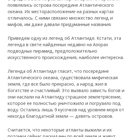
появлялись острова посередине Атлантического
океана. Их месторасположение на разных картах
отличалось. С ними связано множество легенд и
мифов, им даже давали придуманные названия.
Приведем одну из легенд об Атлантиде. Кстати, эта
легенда в свете найденных недавно на Азорах
подводных пирамид, предположительно
искусственного происхождения, наиболее интересна.
Легенда об Атлантиде гласит, что посередине
Атлантического океана, существовала мифическая
земля, где все было прекрасно, а народ жил в
богатстве и счастливый. Это вызвало зависть богов и
они наслали на Атлантиду страшное землетрясение,
которое ее полностью уничтожило и погрузило под
воду. Остались лишь 9 кусочков над уровнем моря от
некогда благодатной земли — девять островов.
Считается, что некоторые атланты выжили и их
потомки сейчас раскиданы по всей земле и живут