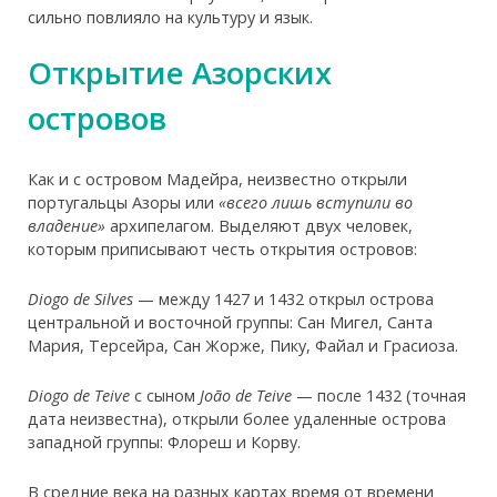
сильно повлияло на культуру и язык.
Открытие Азорских
островов
Как и с островом Мадейра, неизвестно открыли
португальцы Азоры или
«всего лишь вступили во
владение»
архипелагом. Выделяют двух человек,
которым приписывают честь открытия островов:
Diogo de Silves
— между 1427 и 1432 открыл острова
центральной и восточной группы: Сан Мигел, Санта
Мария, Терсейра, Сан Жорже, Пику, Файал и Грасиоза.
Diogo de Teive
с сыном
João de Teive
— после 1432 (точная
дата неизвестна), открыли более удаленные острова
западной группы: Флореш и Корву.
В средние века на разных картах время от времени