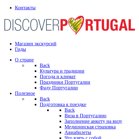
Контакты
Магазин экскурсий
Гиды
О стране
Back
Культура и традиции
Погода и климат
Праздники Португалии
Фаду Португалии
Полезное
Back
Подготовка к поездке
Back
Виза в Португалию
Заполнение анкету на визу
Медицинская страховка
Авиабилеты
Что взять с собой