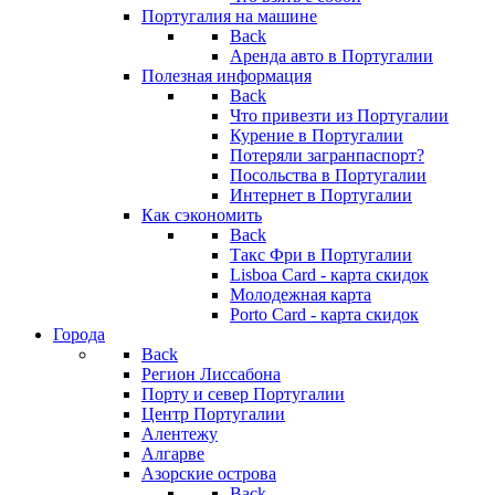
Португалия на машине
Back
Аренда авто в Португалии
Полезная информация
Back
Что привезти из Португалии
Курение в Португалии
Потеряли загранпаспорт?
Посольства в Португалии
Интернет в Португалии
Как сэкономить
Back
Такс Фри в Португалии
Lisboa Card - карта скидок
Молодежная карта
Porto Card - карта скидок
Города
Back
Регион Лиссабона
Порту и север Португалии
Центр Португалии
Алентежу
Алгарве
Азорские острова
Back