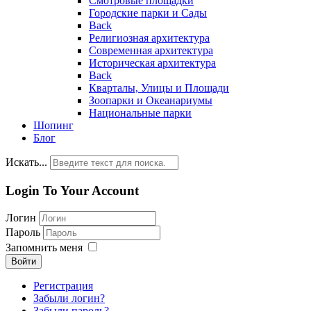
Смотровые площадки
Городские парки и Сады
Back
Религиозная архитектура
Современная архитектура
Историческая архитектура
Back
Кварталы, Улицы и Площади
Зоопарки и Океанариумы
Национальные парки
Шопинг
Блог
Искать...
Login To Your Account
Логин
Пароль
Запомнить меня
Войти
Регистрация
Забыли логин?
Забыли пароль?