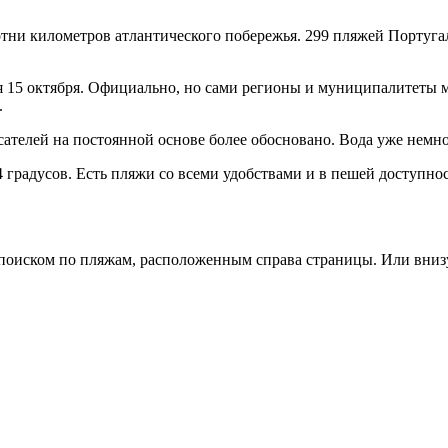
отни километров атлантического побережья. 299 пляжей Португ
я 15 октября. Официально, но сами регионы и муниципалитеты м
.
телей на постоянной основе более обосновано. Вода уже немног
 градусов. Есть пляжи со всеми удобствами и в пешей доступност
поиском по пляжам, расположенным справа страницы. Или внизу