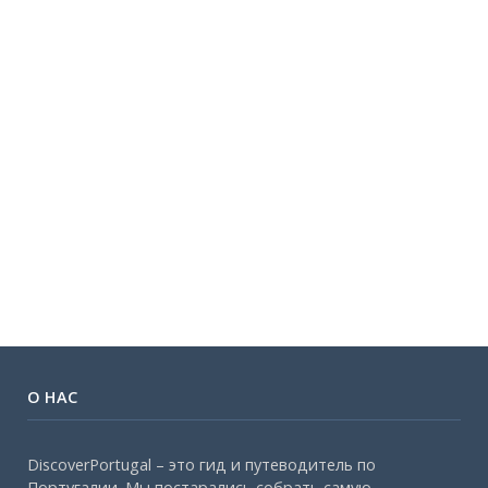
О НАС
DiscoverPortugal – это гид и путеводитель по
Португалии. Мы постарались собрать самую