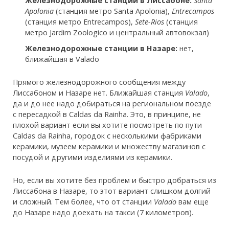
Железнодорожные станции в Лиссабоне:
Santa
Apolonia
(станция метро Santa Apolonia),
Entrecampos
(станция метро Entrecampos),
Sete-Rios
(станция
метро Jardim Zoologico и центральный автовокзал)
Железнодорожные станции в Назаре:
нет,
ближайшая в Valado
Прямого железнодорожного сообщения между
Лиссабоном и Назаре нет. Ближайшая станция
Valado
,
да и до нее надо добираться на региональном поезде
с пересадкой в Caldas da Rainha. Это, в принципе, не
плохой вариант если вы хотите посмотреть по пути
Caldas da Rainha, городок с несколькими фабриками
керамики, музеем керамики и множеству магазинов с
посудой и другими изделиями из керамики.
Но, если вы хотите без проблем и быстро добраться из
Лиссабона в Назаре, то этот вариант слишком долгий
и сложный. Тем более, что от станции
Valado
вам еще
до Назаре надо доехать на такси (7 километров).