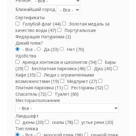
Регион
Ближайший город
Сертификаты
Голубой флаг (44)
Золотая медаль за
качество воды (47)
Португальская
Федерация Натуризма (2)
Дикий пляж?
- Все -
Да (33)
Нет (70)
Удобства
Аренда зонтиков и шезлонгов (54)
Бары
(29)
Бесплатная парковка (46)
Душ (43)
Кафе (35)
Люди с ограниченными
возможностями (19)
Медпункт (27)
Платная парковка (11)
Рестораны (52)
Спасатель (72)
Туалет (60)
Месторасположение
Ландшафт
дюны (20)
скалы (78)
устье реки (20)
Тип пляжа
- Все -
морской пляж (98)
речной пляж