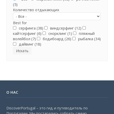
(5)
Количество отдыхающих
Best for
серфинга (38)
виндсерфинг (12)
кайтсерфинг (6)
снорклинг (1)
пляжный
волейбол (7)
бодибоард (26)
рыбалка (34)
дайвинг (18)
О НАС
DiscoverPortugal – это гид и путеводитель по
Португалии. Мы постарались собрать самую