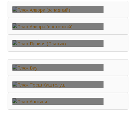
Пляж Алвора (западный)
Пляж Алвора (восточный)
Пляж Праиня (Пляжик)
Пляж Вау
Пляж Треш Каштелуш
Пляж Ангриня