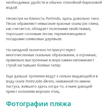
необходимых удобств и обычно спокойной бирюзовой
водой.
Несмотря на близость
Portimão
, здесь довольно тихо.
Песок обрамляют невысокие красные скалы (их глина,
как считается, обладает полезными свойствами),
поросшие сосновым лесом, перемежающимся
посадками оливковых деревьев.
На западной оконечности присутствуют
многочисленные скальные образования, а огромные,
правильно выстроенные в море камни напоминают
строй застывших боевых галер.
Еще дальше тропинки ведут к сильно выдающейся в
воду скале
Ponta João d´Arens
, названной по имени
пастуха, жившего здесь когда-то, а ныне дающей
приют колониям морских птиц.
Фотографии пляжа