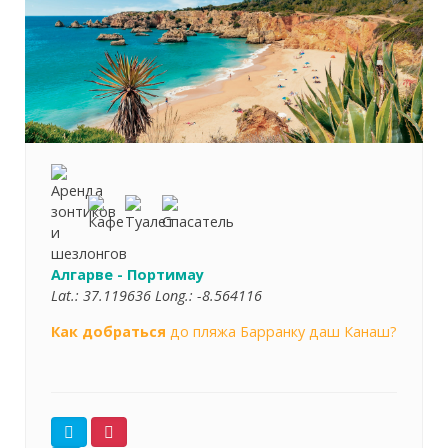
Алгарве - Портимау
Lat.:
37.119636
Long.:
-8.564116
Как добраться
до пляжа Барранку даш Канаш?