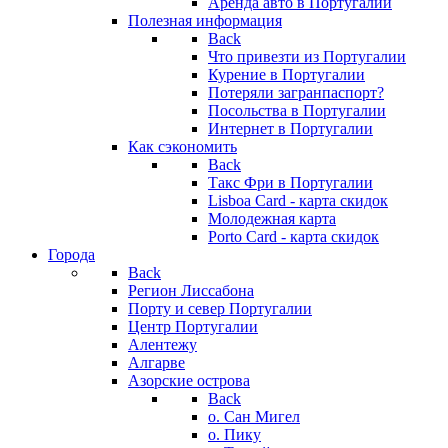
Аренда авто в Португалии
Полезная информация
Back
Что привезти из Португалии
Курение в Португалии
Потеряли загранпаспорт?
Посольства в Португалии
Интернет в Португалии
Как сэкономить
Back
Такс Фри в Португалии
Lisboa Card - карта скидок
Молодежная карта
Porto Card - карта скидок
Города
Back
Регион Лиссабона
Порту и север Португалии
Центр Португалии
Алентежу
Алгарве
Азорские острова
Back
о. Сан Мигел
о. Пику