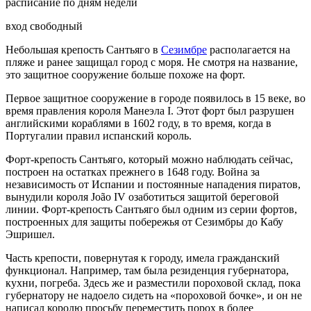
расписание по дням недели
вход свободный
Небольшая крепость Сантьяго в
Сезимбре
располагается на
пляже и ранее защищал город с моря. Не смотря на название,
это защитное сооружение больше похоже на форт.
Первое защитное сооружение в городе появилось в 15 веке, во
время правления короля Манеэла I. Этот форт был разрушен
английскими кораблями в 1602 году, в то время, когда в
Португалии правил испанский король.
Форт-крепость Сантьяго, который можно наблюдать сейчас,
построен на остатках прежнего в 1648 году. Война за
независимость от Испании и постоянные нападения пиратов,
вынудили короля João IV озаботиться защитой береговой
линии. Форт-крепость Сантьяго был одним из серии фортов,
построенных для защиты побережья от Сезимбры до Кабу
Эшришел.
Часть крепости, повернутая к городу, имела гражданский
функционал. Например, там была резиденция губернатора,
кухни, погреба. Здесь же и разместили пороховой склад, пока
губернатору не надоело сидеть на «пороховой бочке», и он не
написал королю просьбу переместить порох в более