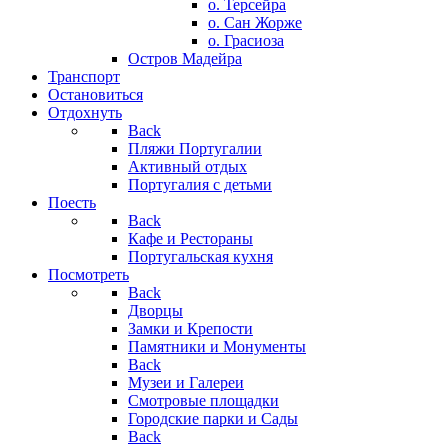
о. Терсейра
о. Сан Жорже
о. Грасиоза
Остров Мадейра
Транспорт
Остановиться
Отдохнуть
Back
Пляжи Португалии
Активный отдых
Португалия с детьми
Поесть
Back
Кафе и Рестораны
Португальская кухня
Посмотреть
Back
Дворцы
Замки и Крепости
Памятники и Монументы
Back
Музеи и Галереи
Смотровые площадки
Городские парки и Сады
Back