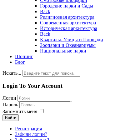
Смотровые площадки
Городские парки и Сады
Back
Религиозная архитектура
Современная архитектура
Историческая архитектура
Back
Кварталы, Улицы и Площади
Зоопарки и Океанариумы
Национальные парки
Шопинг
Блог
Искать...
Login To Your Account
Логин
Пароль
Запомнить меня
Войти
Регистрация
Забыли логин?
Забыли пароль?