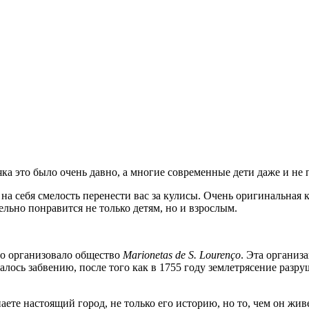
яка это было очень давно, а многие современные дети даже и не
на себя смелость перенести вас за кулисы. Очень оригинальная
льно понравится не только детям, но и взрослым.
его организовало общество
Marionetas de S. Lourenço
. Эта организ
алось забвению, после того как в 1755 году землетрясение разр
аете настоящий город, не только его историю, но то, чем он живе