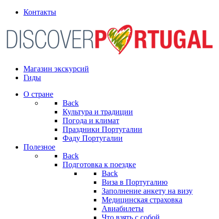
Контакты
Магазин экскурсий
Гиды
О стране
Back
Культура и традиции
Погода и климат
Праздники Португалии
Фаду Португалии
Полезное
Back
Подготовка к поездке
Back
Виза в Португалию
Заполнение анкету на визу
Медицинская страховка
Авиабилеты
Что взять с собой