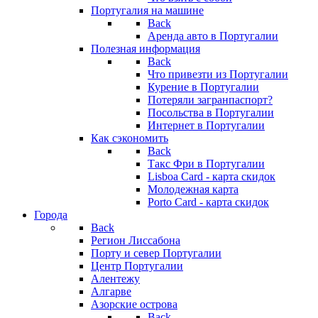
Португалия на машине
Back
Аренда авто в Португалии
Полезная информация
Back
Что привезти из Португалии
Курение в Португалии
Потеряли загранпаспорт?
Посольства в Португалии
Интернет в Португалии
Как сэкономить
Back
Такс Фри в Португалии
Lisboa Card - карта скидок
Молодежная карта
Porto Card - карта скидок
Города
Back
Регион Лиссабона
Порту и север Португалии
Центр Португалии
Алентежу
Алгарве
Азорские острова
Back