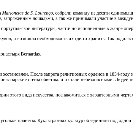
а
Marionetas de S. Lourenço
, собрали команду из десяти единомыш
не, запряженным лошадьми, а так же принимали участие в между
 португальской литературы, частично исполненные в жанре опе
укол, и возникла необходимость их где-то хранить. Так родилас
онастыря Bernardas.
восстановлен. После запрета религиозных орденов в 1834-году з
 монастырские стены обветшали и стали небезопасными. Людей п
рии этого вида искусства, познакомиться с характерными чертам
х уголков планеты. Куклы разных культур объединили под одной