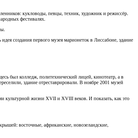
ленников: кукловоды, певцы, техник, художник и режиссёр.
народных фестивалях.
ры.
ь идея создания первого музея марионеток в Лиссабоне, здание
десь был колледж, политехнический лицей, кинотеатр, а в
ереселили, здание отреставрировали. В ноябре 2001 музей
и культурной жизни XVII и XVIII веков. И показать, как это
 крышей: восточные, африканские, новозеландские,