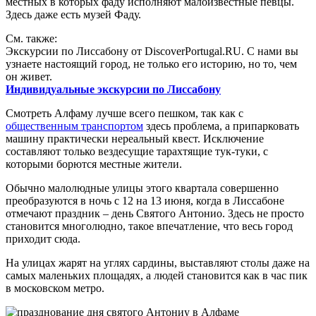
местных в которых фаду исполняют малоизвестные певцы.
Здесь даже есть музей Фаду.
См. также:
Экскурсии по Лиссабону от DiscoverPortugal.RU. С нами вы
узнаете настоящий город, не только его историю, но то, чем
он живет.
Индивидуальные экскурсии по Лиссабону
Смотреть Алфаму лучше всего пешком, так как с
общественным транспортом
здесь проблема, а припарковать
машину практически нереальный квест. Исключение
составляют только вездесущие тарахтящие тук-туки, с
которыми борются местные жители.
Обычно малолюдные улицы этого квартала совершенно
преобразуются в ночь с 12 на 13 июня, когда в Лиссабоне
отмечают праздник – день Святого Антонио. Здесь не просто
становится многолюдно, такое впечатление, что весь город
приходит сюда.
На улицах жарят на углях сардины, выставляют столы даже на
самых маленьких площадях, а людей становится как в час пик
в московском метро.