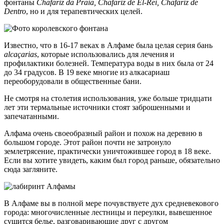
фонтаны
Chafariz da Praia, Chafariz de El-Rei, Chafariz de
Dentro
, но и для терапевтических целей.
Известно, что в 16-17 веках в Алфаме была целая серия бань
alcaçarias
, которые использовались для лечения и
профилактики болезней. Температура воды в них была от 24
до 34 градусов. В 19 веке многие из алкасариаш
переоборудовали в общественные бани.
Не смотря на столетия использования, уже больше тридцати
лет эти термальные источники стоят заброшенными и
запечатанными.
Алфама очень своеобразный район и похож на деревню в
большом городе. Этот район почти не затронуло
землетрясение, практически уничтожившее город в 18 веке.
Если вы хотите увидеть, каким был город раньше, обязательно
сюда загляните.
В Алфаме вы в полной мере почувствуете дух средневекового
города: многочисленные лестницы и переулки, вывешенное
сушится белье, разговаривающие друг с другом