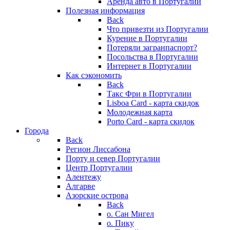
Аренда авто в Португалии
Полезная информация
Back
Что привезти из Португалии
Курение в Португалии
Потеряли загранпаспорт?
Посольства в Португалии
Интернет в Португалии
Как сэкономить
Back
Такс Фри в Португалии
Lisboa Card - карта скидок
Молодежная карта
Porto Card - карта скидок
Города
Back
Регион Лиссабона
Порту и север Португалии
Центр Португалии
Алентежу
Алгарве
Азорские острова
Back
о. Сан Мигел
о. Пику