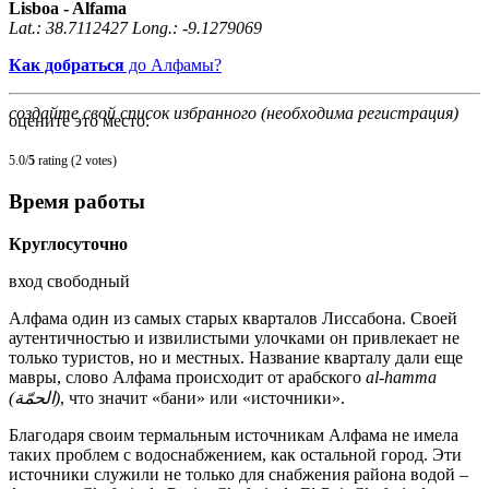
Lisboa
-
Alfama
Lat.:
38.7112427
Long.:
-9.1279069
Как добраться
до Алфамы?
создайте свой список избранного (необходима регистрация)
оцените это место:
5.0/
5
rating (2 votes)
Время работы
Круглосуточно
вход свободный
Алфама один из самых старых кварталов Лиссабона. Своей
аутентичностью и извилистыми улочками он привлекает не
только туристов, но и местных. Название кварталу дали еще
мавры, слово Алфама происходит от арабского
al-hamma
(الحمّة)
, что значит «бани» или «источники».
Благодаря своим термальным источникам Алфама не имела
таких проблем с водоснабжением, как остальной город. Эти
источники служили не только для снабжения района водой –