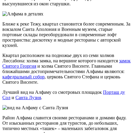
высунувшиеся из окон старушки.
Ближе к реке Тежу, квартал становится более современным. За
вокзалом Санта Аполония и Военным музеем, старые
портовые склады переоборудовали в современные лофт
пространства: дискотеку и модные рестораны с авторской
кухней.
Квартал расположен на подножье двух из семи холмов
Лиссабона: холма замка, на вершине которого находится
замок
Святого Георгия
и холма Святого Висенте. Главными
ближайшими достопримечательностями Алфамы являются:
кафедральный собор
, церковь Святого Стефана и церковь
Святого Висенте.
Лучший вид на Алфаму со смотровых площадок
Порташ ду
Сол
и
Санта Лузия
.
Район Алфама славится своими ресторанами и домами фаду.
От изысканных ресторанов для туристов, до небольших,
типично местных «ташек» – маленьких забегаловок для