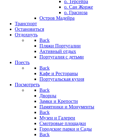
о. Терсейра
о. Сан Жорже
о. Грасиоза
Остров Мадейра
Транспорт
Остановиться
Отдохнуть
Back
Пляжи Португалии
Активный отдых
Португалия с детьми
Поесть
Back
Кафе и Рестораны
Португальская кухня
Посмотреть
Back
Дворцы
Замки и Крепости
Памятники и Монументы
Back
Музеи и Галереи
Смотровые площадки
Городские парки и Сады
Back