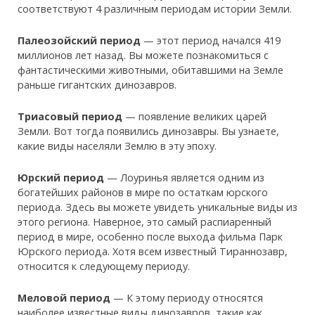
соответствуют 4 различным периодам истории Земли.
Палеозойский период
— этот период начался 419
миллионов лет назад. Вы можете познакомиться с
фантастическими животными, обитавшими на Земле
раньше гигантских динозавров.
Триасовый период
— появление великих царей
Земли. Вот тогда появились динозавры. Вы узнаете,
какие виды населяли Землю в эту эпоху.
Юрский период
— Лоуринья является одним из
богатейших районов в мире по остаткам юрского
периода. Здесь вы можете увидеть уникальные виды из
этого региона. Наверное, это самый распиаренный
период в мире, особенно после выхода фильма Парк
Юрского периода. Хотя всем известный Тираннозавр,
относится к следующему периоду.
Меловой период
— К этому периоду относятся
наиболее известные виды динозавров, такие как