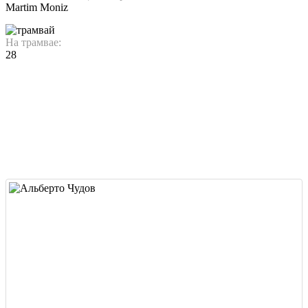
Martim Moniz
На трамвае:
28
открыть на карте
и посторить маршрут