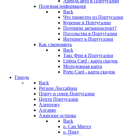
Аренда авто в Португалии
Полезная информация
Back
Что привезти из Португалии
Курение в Португалии
Потеряли загранпаспорт?
Посольства в Португалии
Интернет в Португалии
Как сэкономить
Back
Такс Фри в Португалии
Lisboa Card - карта скидок
Молодежная карта
Porto Card - карта скидок
Города
Back
Регион Лиссабона
Порту и север Португалии
Центр Португалии
Алентежу
Алгарве
Азорские острова
Back
о. Сан Мигел
о. Пику