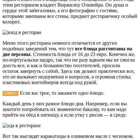
этим рестораном владеет Виржилиу Оливейра. Он душа и
сердце этой забегаловки, а его фотографии с гостями,
которыми завешаны все стены, придают ресторанчику особый
колорит.
Меню этого ресторана немного отличается от других
подобных заведений тем, что тут
все блюда рассчитаны на
две персоны
. Стоимость блюда от 16 до 23 евро. Конечно же,
по-португальски щедро, так что ни разу вдвоем мы не смогли
доесть все, и как и большинство посетителей, просили
остаток завернуть с собой. Здесь так делают практически все,
это не вызывает недоумения и вопросов, а огромная стопка
пластиковых контейнеров всегда под рукой.
Если вас трое, то закажите одно блюдо.
СОВЕТ:
Каждый день у них разное блюдо дня. Например, если вы
захотите попробовать их знаменитое бакаляу, то вам надо
прийти на обед в пятницу, а если утку с рисом — в среду.
Вот так выглядят каракатицы в оливковом масле с чесноком.