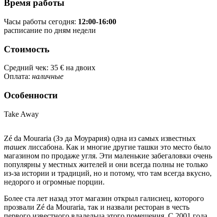
Время работы
Часы работы сегодня:
12:00-16:00
расписание по дням недели
Стоимость
Средний чек:
35 €
на двоих
Оплата:
наличные
Особенности
Take Away
Zé da Mouraria (Зэ да Моурария) одна из самых известных
ташек
лиссабона. Как и многие другие ташки это место было
магазином по продаже угля. Эти маленькие забегаловки очень
популярны у местных жителей и они всегда полны не только
из-за истории и традиций, но и потому, что там всегда вкусно,
недорого и огромные порции.
Более ста лет назад этот магазин открыл галисиец, которого
прозвали Zé da Mouraria, так и назвали ресторан в честь
первого известного владельца этого помещения. С 2001 года