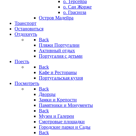
о. Терсейра
о. Сан Жорже
о. Грасиоза
Остров Мадейра
Транспорт
Остановиться
Отдохнуть
Back
Пляжи Португалии
Активный отдых
Португалия с детьми
Поесть
Back
Кафе и Рестораны
Португальская кухня
Посмотреть
Back
Дворцы
Замки и Крепости
Памятники и Монументы
Back
Музеи и Галереи
Смотровые площадки
Городские парки и Сады
Back