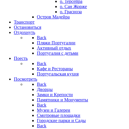
о. Терсейра
о. Сан Жорже
о. Грасиоза
Остров Мадейра
Транспорт
Остановиться
Отдохнуть
Back
Пляжи Португалии
Активный отдых
Португалия с детьми
Поесть
Back
Кафе и Рестораны
Португальская кухня
Посмотреть
Back
Дворцы
Замки и Крепости
Памятники и Монументы
Back
Музеи и Галереи
Смотровые площадки
Городские парки и Сады
Back