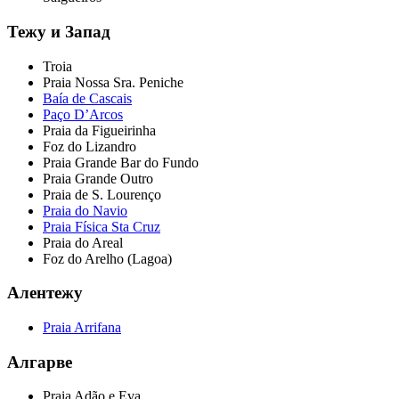
Тежу и Запад
Troia
Praia Nossa Sra. Peniche
Baía de Cascais
Paço D’Arcos
Praia da Figueirinha
Foz do Lizandro
Praia Grande Bar do Fundo
Praia Grande Outro
Praia de S. Lourenço
Praia do Navio
Praia Física Sta Cruz
Praia do Areal
Foz do Arelho (Lagoa)
Алентежу
Praia Arrifana
Алгарве
Praia Adão e Eva