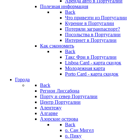
Аренда авто в Португалии
Полезная информация
Back
Что привезти из Португалии
Курение в Португалии
Потеряли загранпаспорт?
Посольства в Португалии
Интернет в Португалии
Как сэкономить
Back
Такс Фри в Португалии
Lisboa Card - карта скидок
Молодежная карта
Porto Card - карта скидок
Города
Back
Регион Лиссабона
Порту и север Португалии
Центр Португалии
Алентежу
Алгарве
Азорские острова
Back
о. Сан Мигел
о. Пику