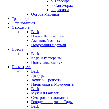
о. Терсейра
о. Сан Жорже
о. Грасиоза
Остров Мадейра
Транспорт
Остановиться
Отдохнуть
Back
Пляжи Португалии
Активный отдых
Португалия с детьми
Поесть
Back
Кафе и Рестораны
Португальская кухня
Посмотреть
Back
Дворцы
Замки и Крепости
Памятники и Монументы
Back
Музеи и Галереи
Смотровые площадки
Городские парки и Сады
Back