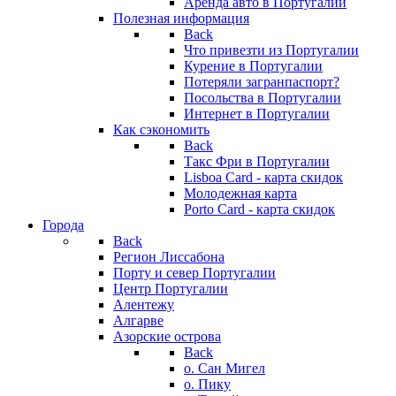
Аренда авто в Португалии
Полезная информация
Back
Что привезти из Португалии
Курение в Португалии
Потеряли загранпаспорт?
Посольства в Португалии
Интернет в Португалии
Как сэкономить
Back
Такс Фри в Португалии
Lisboa Card - карта скидок
Молодежная карта
Porto Card - карта скидок
Города
Back
Регион Лиссабона
Порту и север Португалии
Центр Португалии
Алентежу
Алгарве
Азорские острова
Back
о. Сан Мигел
о. Пику