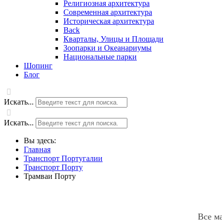
Религиозная архитектура
Современная архитектура
Историческая архитектура
Back
Кварталы, Улицы и Площади
Зоопарки и Океанариумы
Национальные парки
Шопинг
Блог
Искать...
Искать...
Вы здесь:
Главная
Транспорт Португалии
Транспорт Порту
Трамваи Порту
Все м