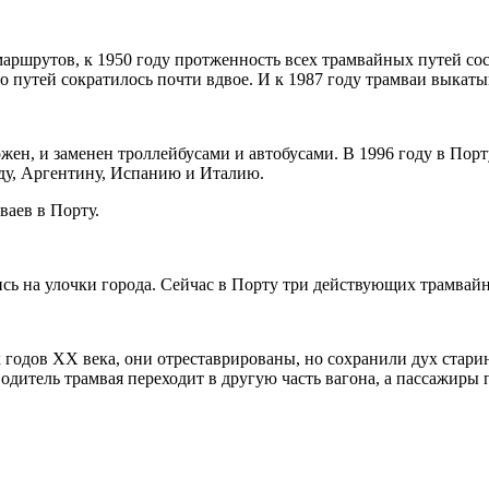
аршрутов, к 1950 году протженность всех трамвайных путей со
тво путей сократилось почти вдвое. И к 1987 году трамваи выка
жен, и заменен троллейбусами и автобусами. В 1996 году в Порт
ду, Аргентину, Испанию и Италию.
ваев в Порту.
сь на улочки города. Сейчас в Порту три действующих трамвай
-х годов XX века, они отреставрированы, но сохранили дух ста
одитель трамвая переходит в другую часть вагона, а пассажиры