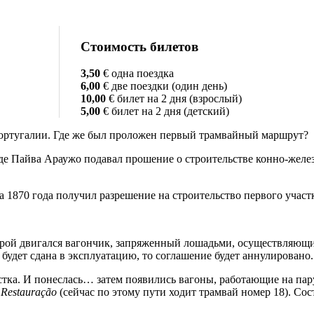
Стоимость билетов
3,50
€
одна поездка
6,00
€
две поездки (один день)
10,00
€
билет на 2 дня (взрослый)
5,00
€
билет на 2 дня (детский)
Португалии. Где же был проложен первый трамвайный маршрут?
де Пайва Араужо подавал прошение о строительстве конно-желе
 1870 года получил разрешение на строительство первого участ
орой двигался вагончик, запряженный лошадьми, осуществляющи
е будет сдана в эксплуатацию, то соглашение будет аннулировано.
астка. И понеслась… затем появились вагоны, работающие на пар
у
Restauração
(сейчас по этому пути ходит трамвай номер 18). Сос