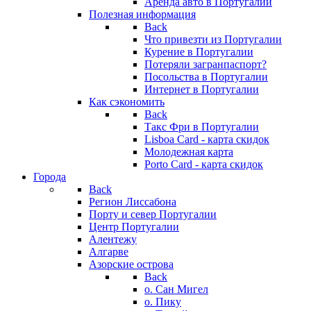
Аренда авто в Португалии
Полезная информация
Back
Что привезти из Португалии
Курение в Португалии
Потеряли загранпаспорт?
Посольства в Португалии
Интернет в Португалии
Как сэкономить
Back
Такс Фри в Португалии
Lisboa Card - карта скидок
Молодежная карта
Porto Card - карта скидок
Города
Back
Регион Лиссабона
Порту и север Португалии
Центр Португалии
Алентежу
Алгарве
Азорские острова
Back
о. Сан Мигел
о. Пику