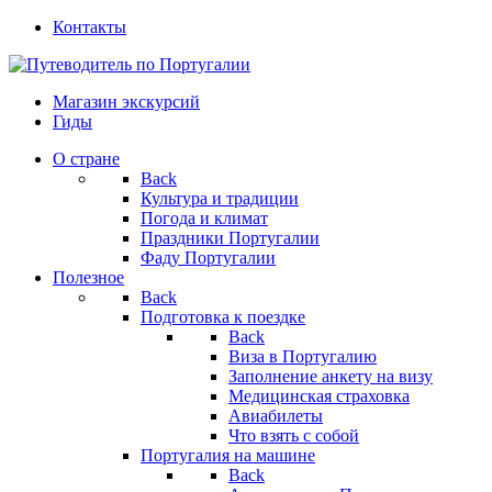
Контакты
Магазин экскурсий
Гиды
О стране
Back
Культура и традиции
Погода и климат
Праздники Португалии
Фаду Португалии
Полезное
Back
Подготовка к поездке
Back
Виза в Португалию
Заполнение анкету на визу
Медицинская страховка
Авиабилеты
Что взять с собой
Португалия на машине
Back