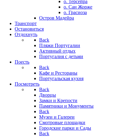
о. Терсейра
о. Сан Жорже
о. Грасиоза
Остров Мадейра
Транспорт
Остановиться
Отдохнуть
Back
Пляжи Португалии
Активный отдых
Португалия с детьми
Поесть
Back
Кафе и Рестораны
Португальская кухня
Посмотреть
Back
Дворцы
Замки и Крепости
Памятники и Монументы
Back
Музеи и Галереи
Смотровые площадки
Городские парки и Сады
Back